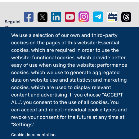
Seguici
su
We use a selection of our own and third-party
cookies on the pages of this website: Essential
cookies, which are required in order to use the
website; functional cookies, which provide better
Footer - 2
Orari
easy of use when using the website; performance
eLearning
cookies, which we use to generate aggregated
Footer - 3
Merchandising
data on website use and statistics; and marketing
Sostieni UniBg - 5x1000
cookies, which are used to display relevant
content and advertising. If you choose "ACCEPT
ALL", you consent to the use of all cookies. You
can accept and reject individual cookie types and
Università degli studi di Bergamo
via Salvecchio 19
revoke your consent for the future at any time at
24129 Bergamo
"Settings".
Cod. Fiscale 80004350163
P.IVA 01612800167
Cookie documentation