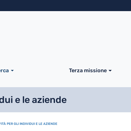
Salta al contenuto principa
ale
erca
Terza missione
dui e le aziende
TÀ PER GLI INDIVIDUI E LE AZIENDE