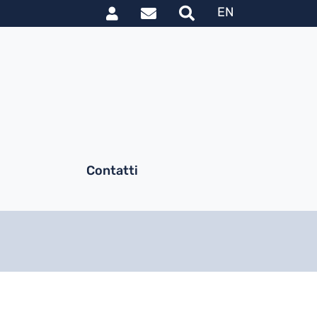
Link utili utente
le
EN
Contatti